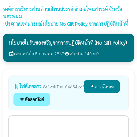
องค์การบริหารส่วนตำบลโพนสวรรค์
อำเภอโพนสวรรค์ จังหวัด
นครพนม
›
ประกาศเจตนารมณ์นโยบาย No Gift Policy จากการปฏิบัติหน้าที่
นโยบายไม่รับของขวัญจากการปฏิบัติหน้าที่ (No Gift Policy)
เผยแพร่เมื่อ 8 มกราคม 2567
เปิดอ่าน 140 ครั้ง
event
visibility
ไฟล์เอกสาร
attach_file
ดาวน์โหลด
J8t1vhKTue104654.pdf
file_download
คัดลอกลิงก์
link