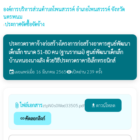
องค์การบริหารส่วนตำบลโพนสวรรค์
อำเภอโพนสวรรค์ จังหวัด
นครพนม
›
ประกาศจัดซื้อจัดจ้าง
ประกวดราคาจ้างก่อสร้างโครงการก่อสร้างอาคารศูนย์พัฒนา
เด็กเล็ก ขนาด 51-80 คน (ฐานรากแผ่) ศูนย์พัฒนาเด็กเล็ก
บ้านหนองนางเลิง ด้วยวิธีประกวดราคาอิเล็กทรอนิกส์
เผยแพร่เมื่อ 16 มีนาคม 2565
เปิดอ่าน 239 ครั้ง
event
visibility
ไฟล์เอกสาร
attach_file
ดาวน์โหลด
ztpN0s0Wed33505.pdf
file_download
คัดลอกลิงก์
link